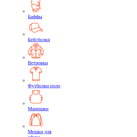
Баффы
Бейсболки
Ветровки
Футболки поло
Манишки
Мешки для