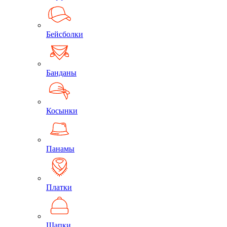
Бейсболки
Банданы
Косынки
Панамы
Платки
Шапки