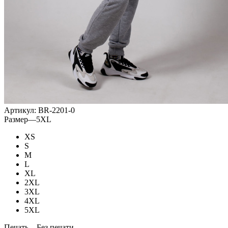
Артикул:
BR-2201-0
Размер
—
5XL
XS
S
M
L
XL
2XL
3XL
4XL
5XL
Печать
—
Без печати