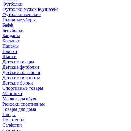
Футболки
Футболки мужские/унисекс
Футболки женские
Головные уборы
Бафф
Бейсболки
Банданы
Косынки
Панамы
Платки
Шапки
Детские товары
Детские футболки
Детские толстовки
Детские свитшоты
Детские брюки
Спортивные товары
Манишки
Мешки для обуви
Рюкзаки спортивные
Товары для дома
Пледы
Полотенца
Салфетки
Скатерти