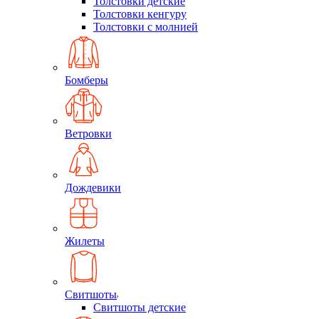
Толстовки детские
Толстовки кенгуру
Толстовки с молнией
Бомберы
Ветровки
Дождевики
Жилеты
Свитшоты
Свитшоты детские