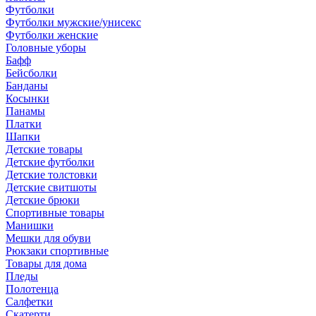
Футболки
Футболки мужские/унисекс
Футболки женские
Головные уборы
Бафф
Бейсболки
Банданы
Косынки
Панамы
Платки
Шапки
Детские товары
Детские футболки
Детские толстовки
Детские свитшоты
Детские брюки
Спортивные товары
Манишки
Мешки для обуви
Рюкзаки спортивные
Товары для дома
Пледы
Полотенца
Салфетки
Скатерти