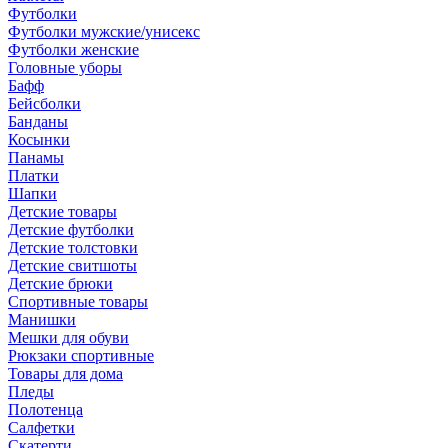
Футболки
Футболки мужские/унисекс
Футболки женские
Головные уборы
Бафф
Бейсболки
Банданы
Косынки
Панамы
Платки
Шапки
Детские товары
Детские футболки
Детские толстовки
Детские свитшоты
Детские брюки
Спортивные товары
Манишки
Мешки для обуви
Рюкзаки спортивные
Товары для дома
Пледы
Полотенца
Салфетки
Скатерти