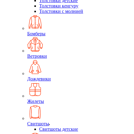
Толстовки детские
Толстовки кенгуру
Толстовки с молнией
Бомберы
Ветровки
Дождевики
Жилеты
Свитшоты
Свитшоты детские