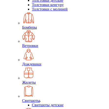
Толстовки детские
Толстовки кенгуру
Толстовки с молнией
Бомберы
Ветровки
Дождевики
Жилеты
Свитшоты
Свитшоты детские