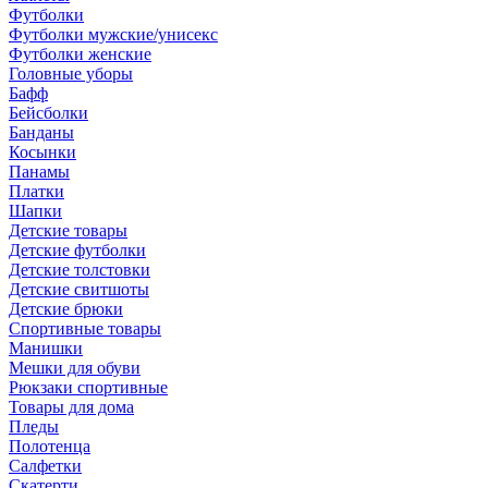
Футболки
Футболки мужские/унисекс
Футболки женские
Головные уборы
Бафф
Бейсболки
Банданы
Косынки
Панамы
Платки
Шапки
Детские товары
Детские футболки
Детские толстовки
Детские свитшоты
Детские брюки
Спортивные товары
Манишки
Мешки для обуви
Рюкзаки спортивные
Товары для дома
Пледы
Полотенца
Салфетки
Скатерти