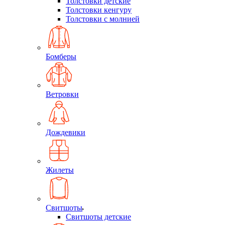
Толстовки детские
Толстовки кенгуру
Толстовки с молнией
Бомберы
Ветровки
Дождевики
Жилеты
Свитшоты
Свитшоты детские