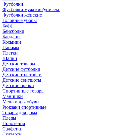
Футболки
Футболки мужские/унисекс
Футболки женские
Головные уборы
Бафф
Бейсболки
Банданы
Косынки
Панамы
Платки
Шапки
Детские товары
Детские футболки
Детские толстовки
Детские свитшоты
Детские брюки
Спортивные товары
Манишки
Мешки для обуви
Рюкзаки спортивные
Товары для дома
Пледы
Полотенца
Салфетки
Скатерти