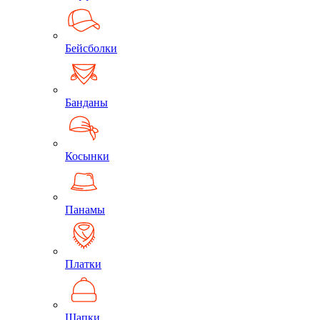
Бейсболки
Банданы
Косынки
Панамы
Платки
Шапки