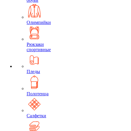
обуви
Олимпийки
Рюкзаки
спортивные
Пледы
Полотенца
Салфетки