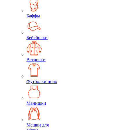
Баффы
Бейсболки
Ветровки
Футболки поло
Манишки
Мешки для