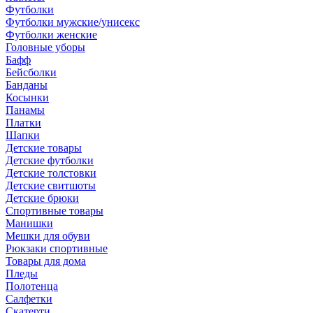
Футболки
Футболки мужские/унисекс
Футболки женские
Головные уборы
Бафф
Бейсболки
Банданы
Косынки
Панамы
Платки
Шапки
Детские товары
Детские футболки
Детские толстовки
Детские свитшоты
Детские брюки
Спортивные товары
Манишки
Мешки для обуви
Рюкзаки спортивные
Товары для дома
Пледы
Полотенца
Салфетки
Скатерти