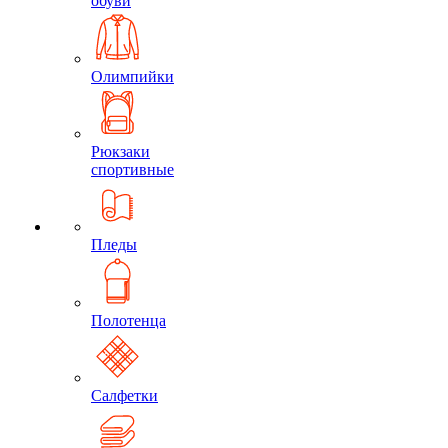
обуви
Олимпийки
Рюкзаки
спортивные
Пледы
Полотенца
Салфетки