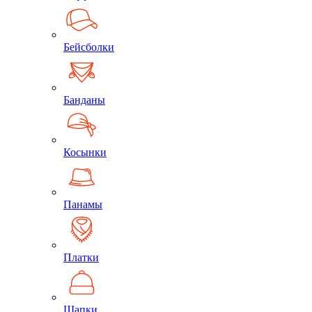
Бейсболки
Банданы
Косынки
Панамы
Платки
Шапки