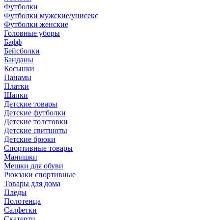
Футболки
Футболки мужские/унисекс
Футболки женские
Головные уборы
Бафф
Бейсболки
Банданы
Косынки
Панамы
Платки
Шапки
Детские товары
Детские футболки
Детские толстовки
Детские свитшоты
Детские брюки
Спортивные товары
Манишки
Мешки для обуви
Рюкзаки спортивные
Товары для дома
Пледы
Полотенца
Салфетки
Скатерти