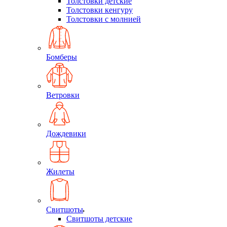
Толстовки детские
Толстовки кенгуру
Толстовки с молнией
Бомберы
Ветровки
Дождевики
Жилеты
Свитшоты
Свитшоты детские