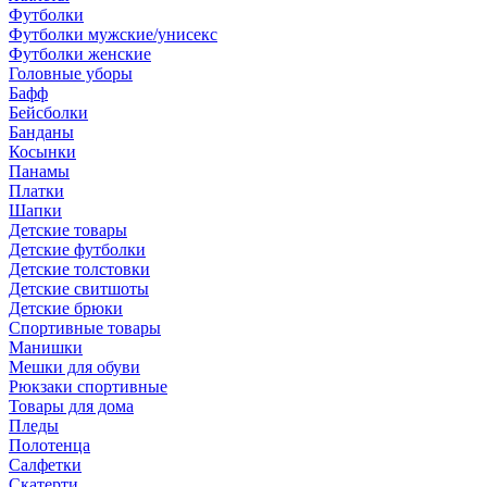
Футболки
Футболки мужские/унисекс
Футболки женские
Головные уборы
Бафф
Бейсболки
Банданы
Косынки
Панамы
Платки
Шапки
Детские товары
Детские футболки
Детские толстовки
Детские свитшоты
Детские брюки
Спортивные товары
Манишки
Мешки для обуви
Рюкзаки спортивные
Товары для дома
Пледы
Полотенца
Салфетки
Скатерти