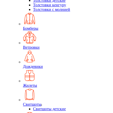
Толстовки детские
Толстовки кенгуру
Толстовки с молнией
Бомберы
Ветровки
Дождевики
Жилеты
Свитшоты
Свитшоты детские